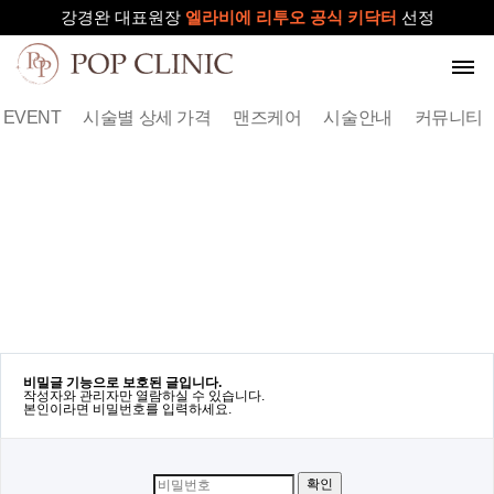
팝의원 | 대전보톡스, 대전피부과, 대전필러
피부과를 고르는데 어려움을 겪는 분
강경완 대표원장
19년경력 대표원장이 엄선한
당신의 피부를 위한
8월 15일(토)~17(월)
엘라비에 리투오 공식 키닥터
단 하나의 VIP 멤버십
이달의 이벤트
휴진
들에게 드리는 말씀
선정
EVENT
시술별 상세 가격
맨즈케어
시술안내
커뮤니티
로그인
회원가입
처음 오신 분들께
VIP 멤버십
Ｎ
시그니처 EVENT
시술별 상세 가격
비밀글 기능으로 보호된 글입니다.
작성자와 관리자만 열람하실 수 있습니다.
맨즈 케어
본인이라면 비밀번호를 입력하세요.
시술안내