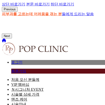
상단 바로가기
본문 바로가기
하단 바로가기
팝의원 | 대전보톡스, 대전피부
Previous
8월 15일(토)~17(월)
19년경력 대표원장이 엄선한
피부과를 고르는데 어려움을 겪는 분
당신의 피부를 위한
강경완 대표원장
엘라비에 리투오 공식 키닥터
단 하나의 VIP 멤버십
휴진
이달의 이벤트
들에게 드리는 말씀
선정
Next
로그인
회원가입
처음 오신 분들께
VIP 멤버십
Ｎ
시그니처 EVENT
시술별 상세 가격
맨즈 케어
시술안내